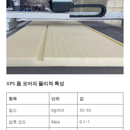
XPS 폼 코어의 물리적 특성
항목
단위
값
밀도
Kg/m3
35~55
압축 강도
Mpa
0.1~1