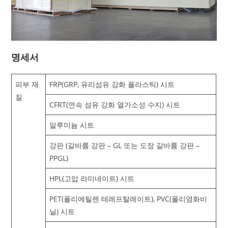
명세서
피부 재
FRP(GRP, 유리섬유 강화 플라스틱) 시트
질
CFRT(연속 섬유 강화 열가소성 수지) 시트
알루미늄 시트
강판 (갈바륨 강판 – GL 또는 도장 갈바륨 강판 –
PPGL)
HPL(고압 라미네이트) 시트
PET(폴리에틸렌 테레프탈레이트), PVC(폴리염화비
닐) 시트