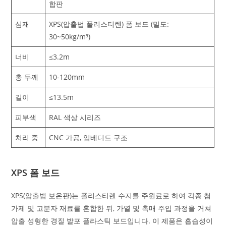
합판
심재
XPS(압출법 폴리스티렌) 폼 보드 (밀도:
30~50kg/m³)
너비
≤3.2m
총 두께
10-120mm
길이
≤13.5m
피부색
RAL 색상 시리즈
처리 중
CNC 가공, 임베디드 구조
XPS 폼 보드
XPS(압출법 보온판)는 폴리스티렌 수지를 주원료로 하여 각종 첨
가제 및 고분자 재료를 혼합한 뒤, 가열 및 촉매 주입 과정을 거쳐
압출 성형한 경질 발포 플라스틱 보드입니다. 이 제품은 흡습성이