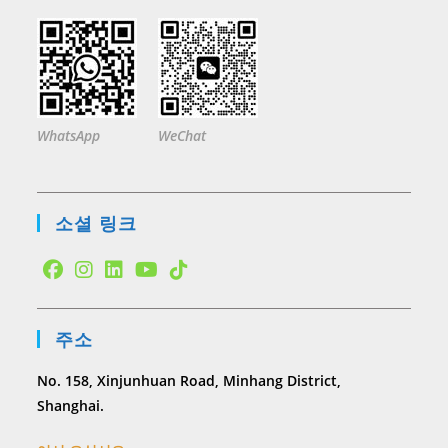
WhatsApp
WeChat
소셜 링크
Opens
Opens
Opens
Opens
Opens
in
in
in
in
in
주소
a
a
a
a
a
new
new
new
new
new
No. 158, Xinjunhuan Road, Minhang District,
tab
tab
tab
tab
tab
Shanghai.