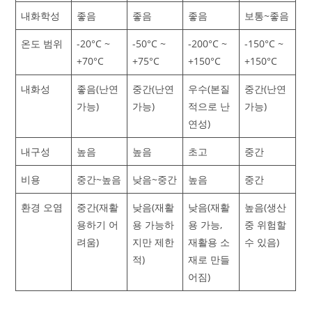
내화학성
좋음
좋음
좋음
보통~좋음
온도 범위
-20°C ~
-50°C ~
-200°C ~
-150°C ~
+70°C
+75°C
+150°C
+150°C
내화성
좋음(난연
중간(난연
우수(본질
중간(난연
가능)
가능)
적으로 난
가능)
연성)
내구성
높음
높음
초고
중간
비용
중간~높음
낮음~중간
높음
중간
환경 오염
중간(재활
낮음(재활
낮음(재활
높음(생산
용하기 어
용 가능하
용 가능,
중 위험할
려움)
지만 제한
재활용 소
수 있음)
적)
재로 만들
어짐)