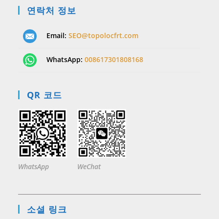
연락처 정보
Email:
SEO@topolocfrt.com
WhatsApp:
008617301808168
QR 코드
WhatsApp
WeChat
소셜 링크