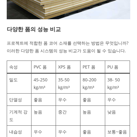
다양한 폼의 성능 비교
프로젝트에 적합한 폼 코어 소재를 선택하는 방법은 무엇입니까?
이러한 다양한 폼 시스템의 성능 비교가 도움이 될 수 있습니다.
속성
PVC 폼
XPS 폼
PET 폼
PU 폼
밀도
45-250
35-50
80-200
38- 50
kg/m³
kg/m³
kg/m³
kg/m³
단열성
좋음
우수
좋음
우수
기계적 강
높음
중간
높음
낮음
도
내습성
우수
우수
좋음
보통~좋음