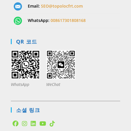
Email:
SEO@topolocfrt.com
WhatsApp:
008617301808168
QR 코드
WhatsApp
WeChat
소셜 링크