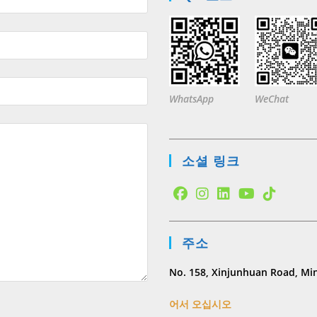
WhatsApp
WeChat
소셜 링크
Opens
Opens
Opens
Opens
Opens
in
in
in
in
in
주소
a
a
a
a
a
new
new
new
new
new
No. 158, Xinjunhuan Road, Min
tab
tab
tab
tab
tab
어서 오십시오