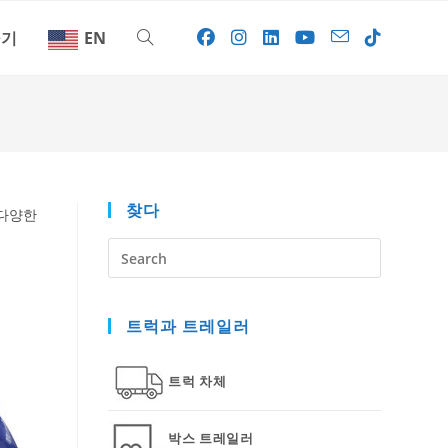
하기
EN
Toggle
website
search
찾다
 다양한
Press
Escape
to
트럭과 트레일러
close
the
search
트럭 차체
panel.
박스 트레일러