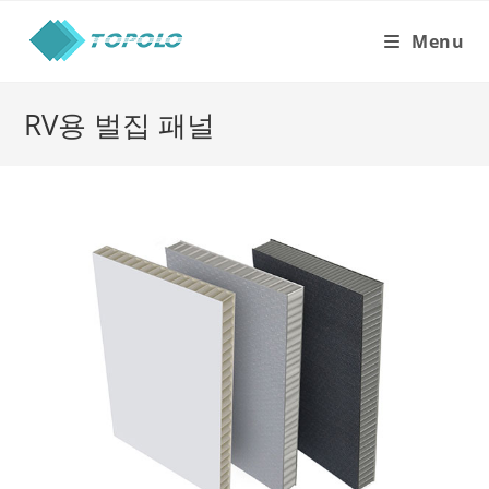
Skip
to
Menu
content
RV용 벌집 패널