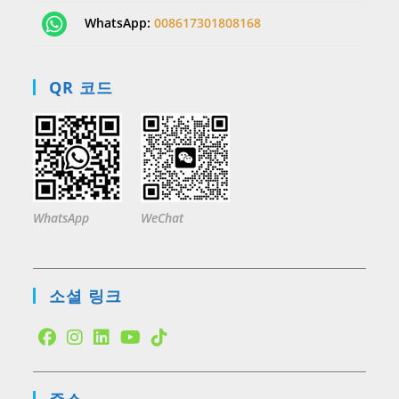
WhatsApp:
008617301808168
QR 코드
WhatsApp
WeChat
소셜 링크
Opens
Opens
Opens
Opens
Opens
in
in
in
in
in
주소