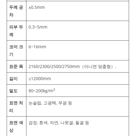
두께 공
±0.5mm
차
피부 두
0.3~5mm
께
코어 크
6~16mm
기
표준 폭
2160/2300/2500/2750mm（아니면 맞춤형）.
길이
≤12000mm
3
밀도
80~200kg/m
표면 처
논슬립, 고광택, 무광 등
리
표면 색
검정, 흰색, 자연, 나뭇결, 돌결 등
상