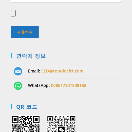
연락처 정보
Email:
SEO@topolocfrt.com
WhatsApp:
008617301808168
QR 코드