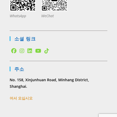
WhatsApp
WeChat
소셜 링크
Opens
Opens
Opens
Opens
Opens
in
in
in
in
in
주소
a
a
a
a
a
new
new
new
new
new
No. 158, Xinjunhuan Road, Minhang District,
tab
tab
tab
tab
tab
Shanghai.
어서 오십시오