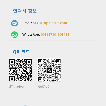
연락처 정보
Email:
SEO@topolocfrt.com
WhatsApp:
008617301808168
QR 코드
WhatsApp
WeChat