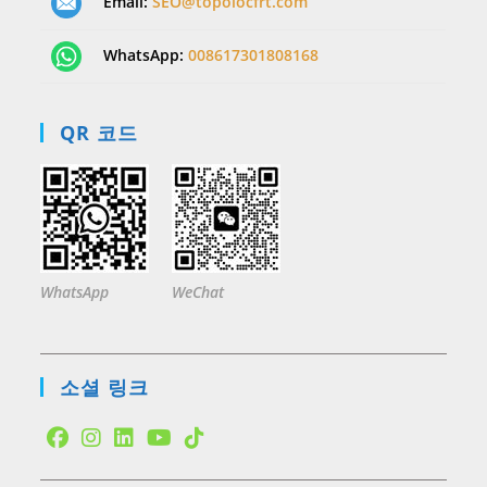
Email:
SEO@topolocfrt.com
WhatsApp:
008617301808168
QR 코드
WhatsApp
WeChat
소셜 링크
Opens
Opens
Opens
Opens
Opens