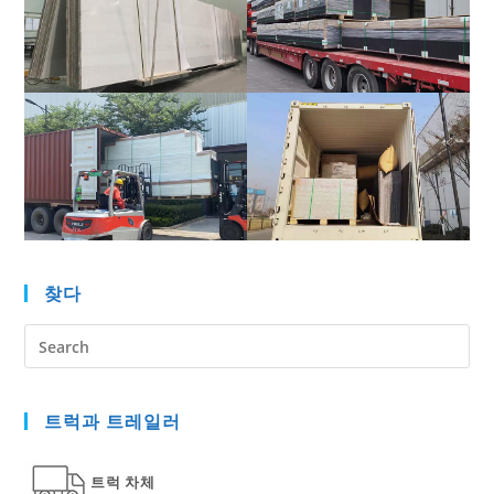
찾다
Pre
Es
to
트럭과 트레일러
clo
the
sea
트럭 차체