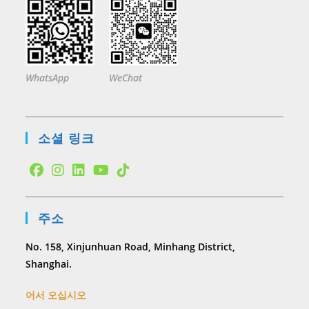
WhatsApp
WeChat
소셜 링크
Opens
Opens
Opens
Opens
Opens
in
in
in
in
in
주소
a
a
a
a
a
new
new
new
new
new
No. 158, Xinjunhuan Road, Minhang District,
tab
tab
tab
tab
tab
Shanghai.
어서 오십시오