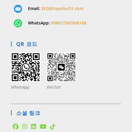
Email:
SEO@topolocfrt.com
WhatsApp:
008617301808168
QR 코드
WhatsApp
WeChat
소셜 링크