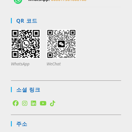
QR 코드
WhatsApp
WeChat
소셜 링크
Opens
Opens
Opens
Opens
Opens
in
in
in
in
in
주소
a
a
a
a
a