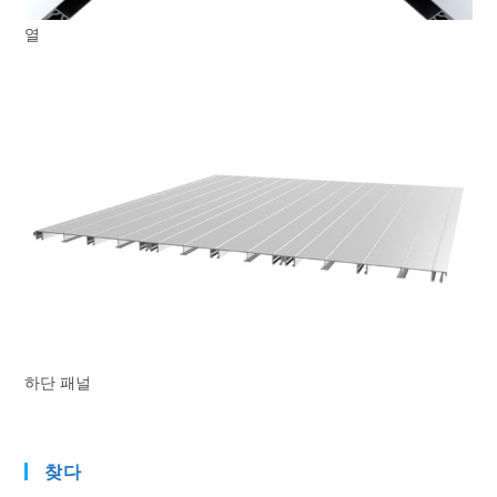
열
하단 패널
찾다