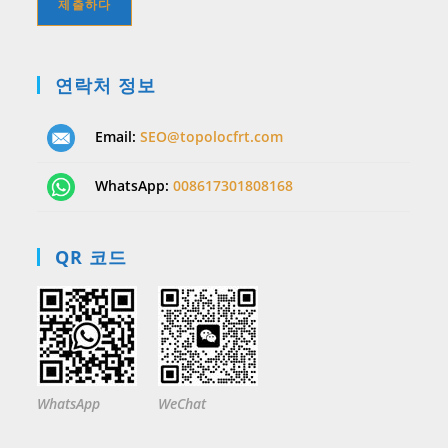
연락처 정보
Email:
SEO@topolocfrt.com
WhatsApp:
008617301808168
QR 코드
WhatsApp
WeChat