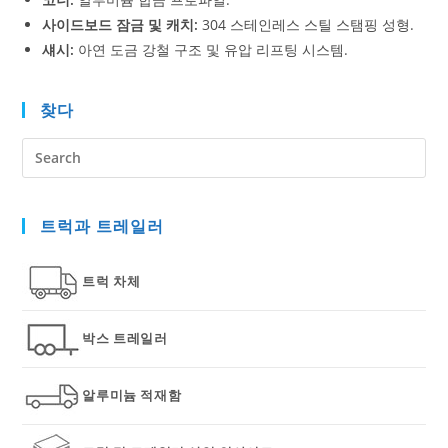
사이드보드 잠금 및 캐치:
304 스테인레스 스틸 스탬핑 성형.
섀시:
아연 도금 강철 구조 및 유압 리프팅 시스템.
찾다
Pre
Es
to
트럭과 트레일러
clo
the
sea
트럭 차체
pan
박스 트레일러
알루미늄 적재함