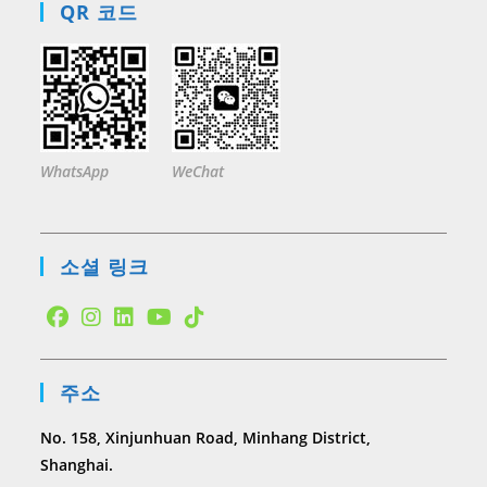
QR 코드
WhatsApp
WeChat
소셜 링크
Opens
Opens
Opens
Opens
Opens
in
in
in
in
in
주소
a
a
a
a
a
new
new
new
new
new
No. 158, Xinjunhuan Road, Minhang District,
tab
tab
tab
tab
tab
Shanghai.