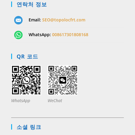
연락처 정보
Email:
SEO@topolocfrt.com
WhatsApp:
008617301808168
QR 코드
WhatsApp
WeChat
소셜 링크