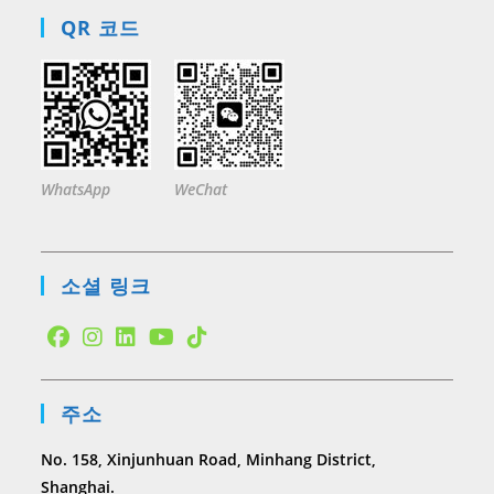
QR 코드
WhatsApp
WeChat
소셜 링크
Opens
Opens
Opens
Opens
Opens
in
in
in
in
in
주소
a
a
a
a
a
new
new
new
new
new
No. 158, Xinjunhuan Road, Minhang District,
tab
tab
tab
tab
tab
Shanghai.