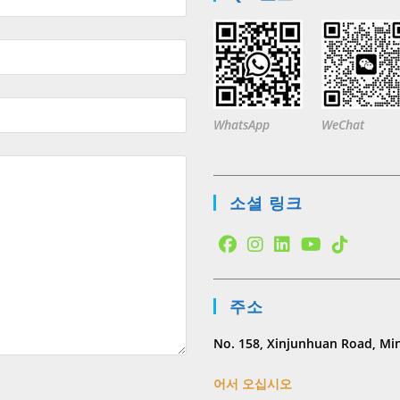
WhatsApp
WeChat
소셜 링크
Opens
Opens
Opens
Opens
Opens
in
in
in
in
in
주소
a
a
a
a
a
new
new
new
new
new
No. 158, Xinjunhuan Road, Min
tab
tab
tab
tab
tab
어서 오십시오