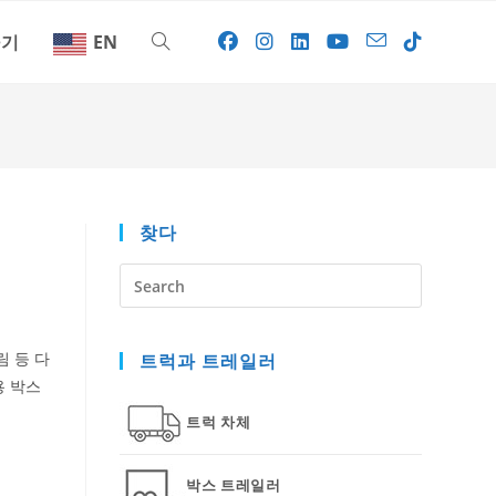
하기
EN
Toggle
website
search
찾다
Press
Escape
to
림 등 다
트럭과 트레일러
close
용 박스
the
search
트럭 차체
panel.
박스 트레일러