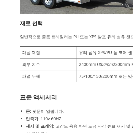
재료 선택
일반적으로 쿨룸 트레일러는 PU 또는 XPS 발포 유리 섬유 
패널 재질
유리 섬유 XPS/PU 폼 코어
외부 치수
2400mm
1800mm
2200mm
패널 두께
75/100/150/200mm 또는 
표준 액세서리
문:
뒷문이 열립니다.
압축기:
110v 60HZ.
섀시 및 프레임:
고강도 용융 아연 도금 사각 튜브 섀시 및 