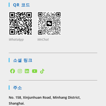
QR 코드
WhatsApp
WeChat
소셜 링크
Opens
Opens
Opens
Opens
Opens
in
in
in
in
in
주소
a
a
a
a
a
new
new
new
new
new
No. 158, Xinjunhuan Road, Minhang District,
tab
tab
tab
tab
tab
Shanghai.